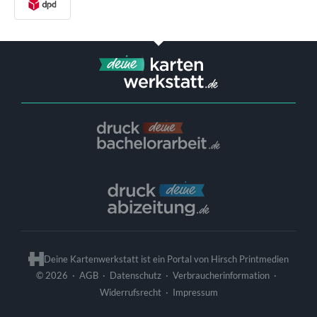
Deine Kartenwerkstatt ist ein Portal von
Hirsch Printmedien
© 2026
·
·
·
·
AGB
Datenschutz
Verbraucherinformation
·
Widerrufsrecht
Impressum