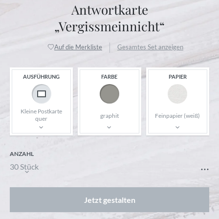
Antwortkarte
„Vergissmeinnicht“
Auf die Merkliste
Gesamtes Set anzeigen
AUSFÜHRUNG
FARBE
PAPIER
Kleine Postkarte
graphit
Feinpapier (weiß)
quer
ANZAHL
...
30 Stück
Jetzt gestalten