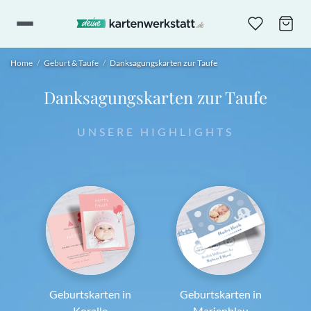
Home
/
Geburt & Taufe
/
Danksagungskarten zur Taufe
Danksagungskarten zur Taufe
UNSERE HIGHLIGHTS
Geburtskarten in
Geburtskarten in
Koralle
Marienblau