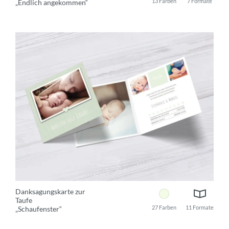
13 Farben
7 Formate
„Endlich angekommen“
Danksagungskarte zur
Taufe
27 Farben
11 Formate
„Schaufenster“