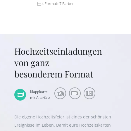
4 Formate
7 Farben
3 Fo
Hochzeitseinladungen
von ganz
besonderem Format
Klappkarte
mit Altarfalz
Die eigene Hochzeitsfeier ist eines der schönsten
Ereignisse im Leben. Damit eure Hochzeitskarten