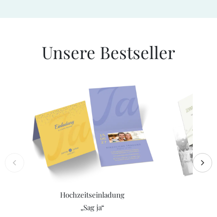
Unsere Bestseller
Hochzeitseinladung
Da
„Sag ja“
„Bir