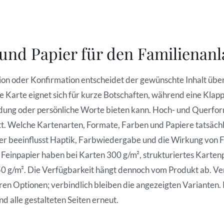
und Papier für den Familienan
on oder Konfirmation entscheidet der gewünschte Inhalt übe
 Karte eignet sich für kurze Botschaften, während eine Klap
ldung oder persönliche Worte bieten kann. Hoch- und Querf
t. Welche Kartenarten, Formate, Farben und Papiere tatsächlic
ier beeinflusst Haptik, Farbwiedergabe und die Wirkung von Fo
einpapier haben bei Karten 300 g/m², strukturiertes Karten
50 g/m². Die Verfügbarkeit hängt dennoch vom Produkt ab. V
ren Optionen; verbindlich bleiben die angezeigten Varianten. 
d alle gestalteten Seiten erneut.