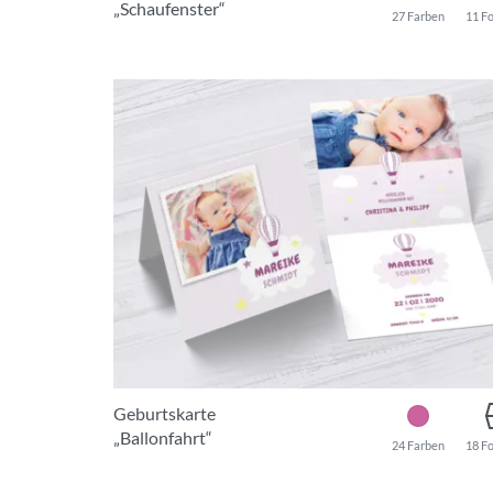
„Schaufenster“
27 Farben
11 F
Geburtskarte
„Ballonfahrt“
24 Farben
18 F