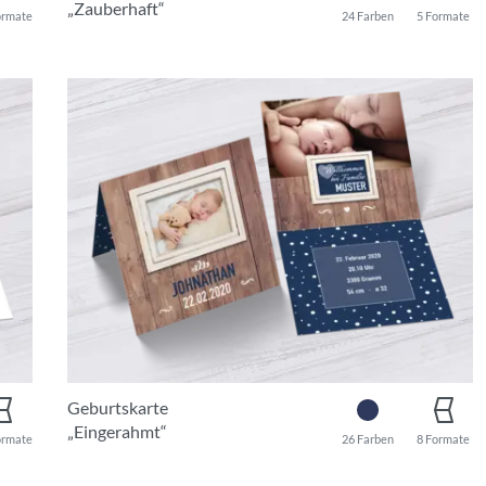
„Zauberhaft“
ormate
24 Farben
5 Formate
Geburtskarte
„Eingerahmt“
ormate
26 Farben
8 Formate