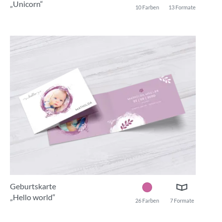
„Unicorn“
10 Farben
13 Formate
Geburtskarte
„Hello world“
26 Farben
7 Formate