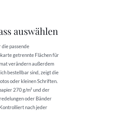
lass auswählen
r die passende
pkarte getrennte Flächen für
ormat verändern außerdem
h bestellbar sind, zeigt die
tos oder kleinen Schriften.
papier 270 g/m² und der
eredelungen oder Bänder
Kontrolliert nach jeder