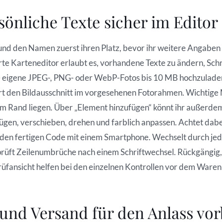
sönliche Texte sicher im Edito
und den Namen zuerst ihren Platz, bevor ihr weitere Angab
erte Karteneditor erlaubt es, vorhandene Texte zu ändern, Schr
e eigene JPEG-, PNG- oder WebP-Fotos bis 10 MB hochzuladen
iert den Bildausschnitt im vorgesehenen Fotorahmen. Wichtig
h am Rand liegen. Über „Element hinzufügen“ könnt ihr außerd
fügen, verschieben, drehen und farblich anpassen. Achtet dabei
 den fertigen Code mit einem Smartphone. Wechselt durch jed
prüft Zeilenumbrüche nach einem Schriftwechsel. Rückgängig
üfansicht helfen bei den einzelnen Kontrollen vor dem Waren
und Versand für den Anlass vor