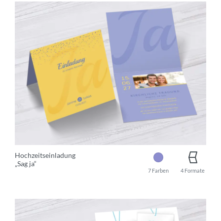
Hochzeitseinladung
„Sag ja“
7 Farben
4 Formate