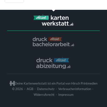
Deine Kartenwerkstatt ist ein Portal von
Hirsch Printmedien
© 2026
·
·
·
·
AGB
Datenschutz
Verbraucherinformation
·
Widerrufsrecht
Impressum