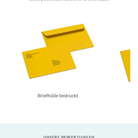
Briefhülle bedruckt
B
UNSERE BEWERTUNGEN