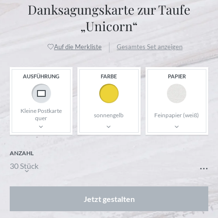
Danksagungskarte zur Taufe
„Unicorn“
Auf die Merkliste
Gesamtes Set anzeigen
AUSFÜHRUNG
FARBE
PAPIER
Kleine Postkarte
sonnengelb
Feinpapier (weiß)
quer
ANZAHL
...
30 Stück
Jetzt gestalten