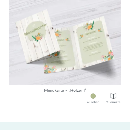
Menükarte
„Hölzern“
6 Farben
2 Formate