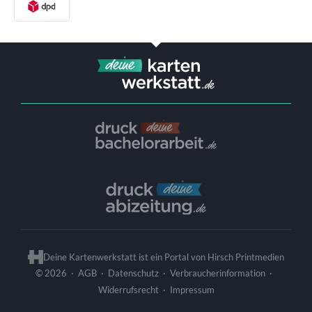
Deine Kartenwerkstatt ist ein Portal von
Hirsch Printmedien
© 2026
·
·
·
·
AGB
Datenschutz
Verbraucherinformation
·
Widerrufsrecht
Impressum