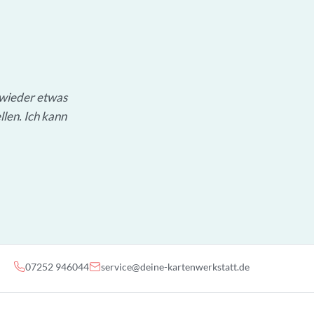
 wieder etwas
llen. Ich kann
07252 946044
service@deine-kartenwerkstatt.de