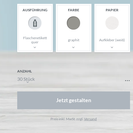
AUSFÜHRUNG
FARBE
PAPIER
Flaschenetikett
graphit
Aufkleber (weiß)
quer
ANZAHL
...
30 Stück
Jetzt gestalten
Preis inkl. MwSt. zzgl.
Versand