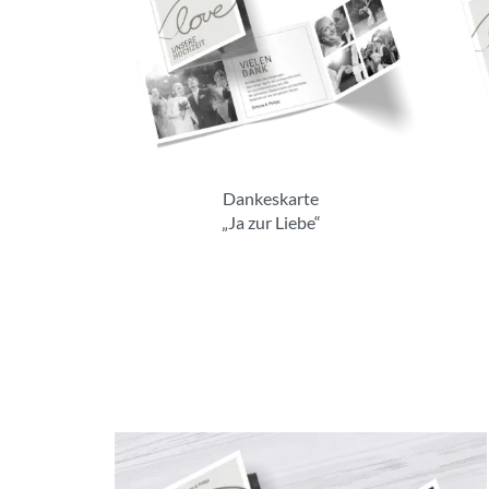
Dankeskarte
„Ja zur Liebe“