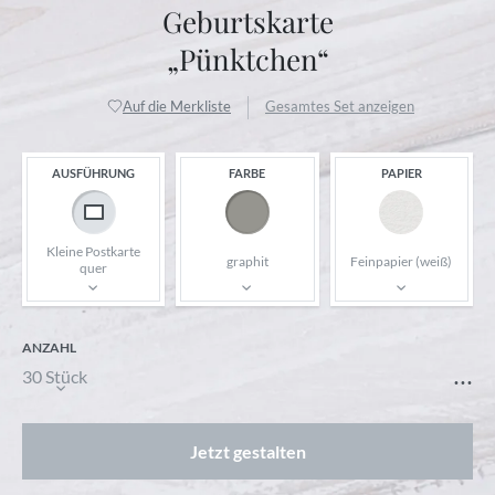
Geburtskarte
„Pünktchen“
Auf die Merkliste
Gesamtes Set anzeigen
AUSFÜHRUNG
FARBE
PAPIER
Kleine Postkarte
graphit
Feinpapier (weiß)
quer
ANZAHL
...
30 Stück
Jetzt gestalten