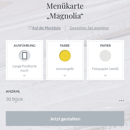
Menükarte
„Magnolia“
Auf die Merkliste
Gesamtes Set anzeigen
AUSFÜHRUNG
FARBE
PAPIER
Lange Postkarte
sonnengelb
Feinpapier (weiß)
hoch
ANZAHL
...
30 Stück
Jetzt gestalten