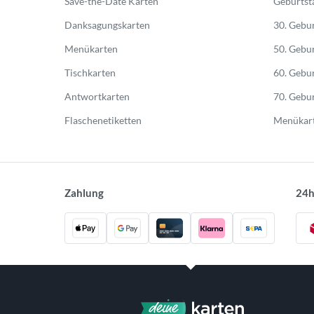
Save-the-Date Karten
Geburtst
Danksagungskarten
30. Gebur
Menükarten
50. Gebur
Tischkarten
60. Gebur
Antwortkarten
70. Gebur
Flaschenetiketten
Menükart
Zahlung
24h