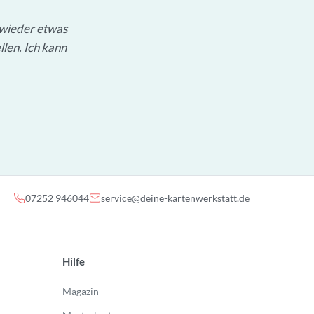
 wieder etwas
llen. Ich kann
07252 946044
service@deine-kartenwerkstatt.de
Hilfe
Magazin