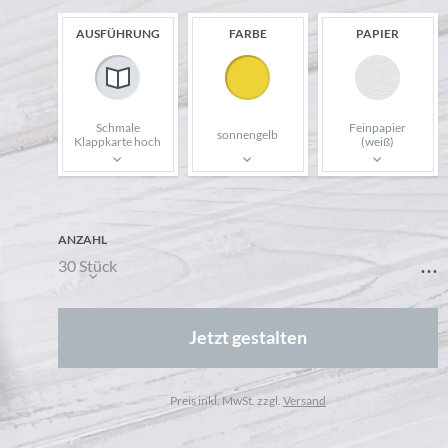
AUSFÜHRUNG
FARBE
PAPIER
Schmale
Feinpapier
sonnengelb
Klappkarte hoch
(weiß)
ANZAHL
...
30 Stück
Jetzt gestalten
Preis inkl. MwSt. zzgl.
Versand