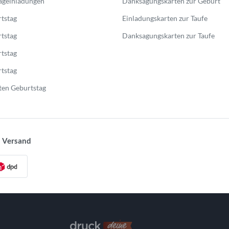
ageinladungen
Danksagungskarten zur Geburt
tstag
Einladungskarten zur Taufe
tstag
Danksagungskarten zur Taufe
tstag
tstag
en Geburtstag
 Versand