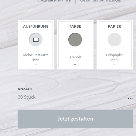
Auf die Merkliste
Gesamtes Set anzeigen
AUSFÜHRUNG
FARBE
PAPIER
Kleine Postkarte
Feinpapier
graphit
quer
(weiß)
ANZAHL
...
30 Stück
Jetzt gestalten