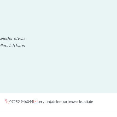
 wieder etwas
llen. Ich kann
07252 946044
service@deine-kartenwerkstatt.de