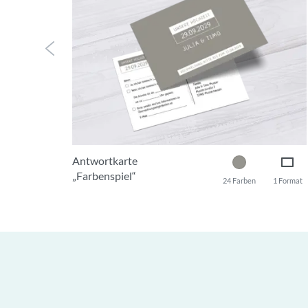
Antwortkarte
„Farbenspiel“
24 Farben
1 Format