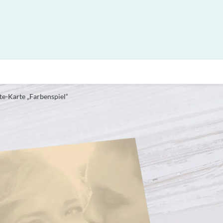
te-Karte „Farbenspiel“