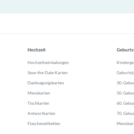
Hochzeit
Geburts
Hochzeitseinladungen
Kinderge
Save-the-Date Karten
Geburtst
Danksagungskarten
30. Gebur
Menükarten
50. Gebur
Tischkarten
60. Gebur
Antwortkarten
70. Gebur
Flaschenetiketten
Menükart