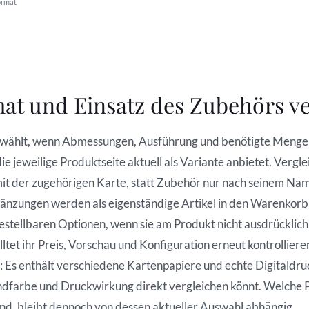
ormat
mat und Einsatz des Zubehörs v
gewählt, wenn Abmessungen, Ausführung und benötigte Menge
e jeweilige Produktseite aktuell als Variante anbietet. Vergl
it der zugehörigen Karte, statt Zubehör nur nach seinem Na
gänzungen werden als eigenständige Artikel in den Warenkorb
estellbaren Optionen, wenn sie am Produkt nicht ausdrücklic
ltet ihr Preis, Vorschau und Konfiguration erneut kontrollier
Es enthält verschiedene Kartenpapiere und echte Digitaldruc
undfarbe und Druckwirkung direkt vergleichen könnt. Welche 
nd, bleibt dennoch von dessen aktueller Auswahl abhängig.