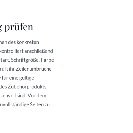
g prüfen
onen des konkreten
kontrolliert anschließend
tart, Schriftgröße, Farbe
rüft ihr Zeilenumbrüche
ür eine gültige
jedes Zubehörprodukts.
sinnvoll sind. Vor dem
nvollständige Seiten zu