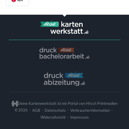
Deine Kartenwerkstatt ist ein Portal von
Hirsch Printmedien
© 2026
·
·
·
·
AGB
Datenschutz
Verbraucherinformation
·
Widerrufsrecht
Impressum