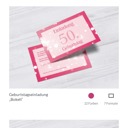
Geburtstagseinladung
„Bokeh“
22 Farben
7 Formate