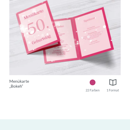
Menükarte
„Bokeh“
22 Farben
1 Format