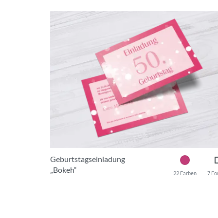
Geburtstagseinladung
„Bokeh“
22 Farben
7 Fo