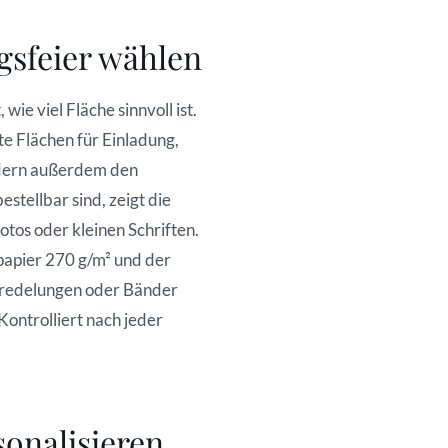
gsfeier wählen
ie viel Fläche sinnvoll ist.
e Flächen für Einladung,
ndern außerdem den
stellbar sind, zeigt die
tos oder kleinen Schriften.
papier 270 g/m² und der
eredelungen oder Bänder
Kontrolliert nach jeder
onalisieren