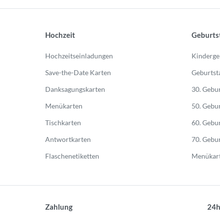
Hochzeit
Geburts
Hochzeitseinladungen
Kinderge
Save-the-Date Karten
Geburtst
Danksagungskarten
30. Gebur
Menükarten
50. Gebur
Tischkarten
60. Gebur
Antwortkarten
70. Gebur
Flaschenetiketten
Menükart
Zahlung
24h