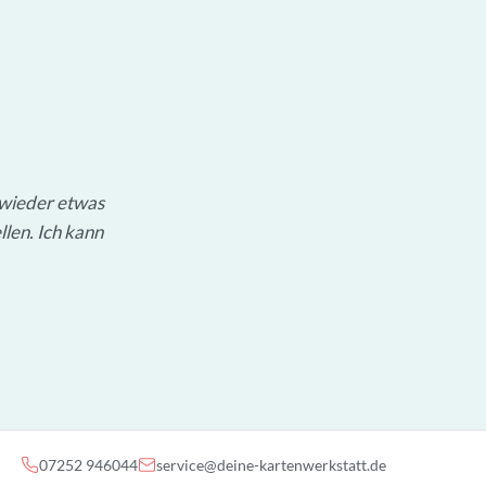
 wieder etwas
llen. Ich kann
07252 946044
service@deine-kartenwerkstatt.de