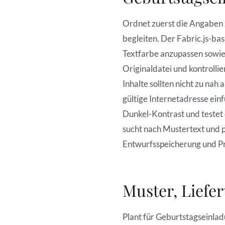
Ordnet zuerst die Angaben 
begleiten. Der Fabric.js-ba
Textfarbe anzupassen sowi
Originaldatei und kontroll
Inhalte sollten nicht zu na
gültige Internetadresse ein
Dunkel-Kontrast und testet
sucht nach Mustertext und 
Entwurfsspeicherung und Pr
Muster, Liefe
Plant für Geburtstagseinlad