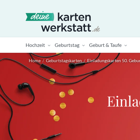
Hochzeit
Geburtstag
Geburt & Taufe
Home
/
Geburtstagskarten
/
Einladungskarten 50. Gebu
Einl