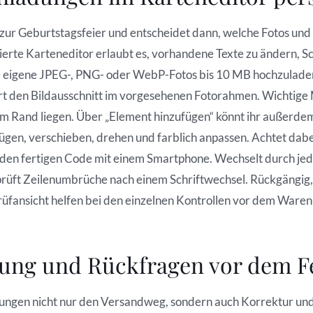
zur Geburtstagsfeier und entscheidet dann, welche Fotos und
sierte Karteneditor erlaubt es, vorhandene Texte zu ändern, Sc
e eigene JPEG-, PNG- oder WebP-Fotos bis 10 MB hochzuladen
iert den Bildausschnitt im vorgesehenen Fotorahmen. Wichtig
h am Rand liegen. Über „Element hinzufügen“ könnt ihr außerd
fügen, verschieben, drehen und farblich anpassen. Achtet dabei
 den fertigen Code mit einem Smartphone. Wechselt durch jed
prüft Zeilenumbrüche nach einem Schriftwechsel. Rückgängig
üfansicht helfen bei den einzelnen Kontrollen vor dem Waren
rung und Rückfragen vor dem Fe
ungen nicht nur den Versandweg, sondern auch Korrektur und r