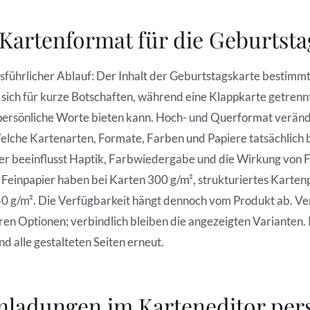
Kartenformat für die Geburtsta
ührlicher Ablauf: Der Inhalt der Geburtstagskarte bestimmt, w
sich für kurze Botschaften, während eine Klappkarte getrennt
persönliche Worte bieten kann. Hoch- und Querformat verä
elche Kartenarten, Formate, Farben und Papiere tatsächlich be
ier beeinflusst Haptik, Farbwiedergabe und die Wirkung von Fo
einpapier haben bei Karten 300 g/m², strukturiertes Karten
50 g/m². Die Verfügbarkeit hängt dennoch vom Produkt ab. V
ren Optionen; verbindlich bleiben die angezeigten Varianten. 
d alle gestalteten Seiten erneut.
nladungen im Karteneditor pers