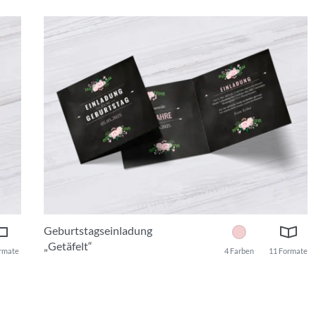
Geburtstagseinladung
„Getäfelt“
rmate
4 Farben
11 Formate