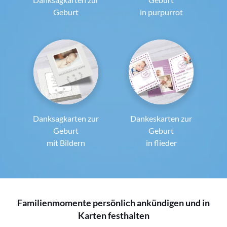
Geburt
in purpurrot
Danksagkarten zur
Dankeskarten zur
Geburt
Geburt
mit Bildern
in flieder
Familienmomente persönlich ankündigen und in
Karten festhalten