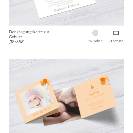
Danksagungskarte zur
Geburt
26 Farben
9 Formate
„Törööö“